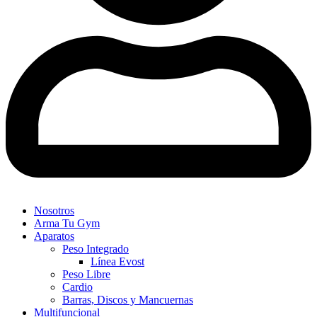
Nosotros
Arma Tu Gym
Aparatos
Peso Integrado
Línea Evost
Peso Libre
Cardio
Barras, Discos y Mancuernas
Multifuncional