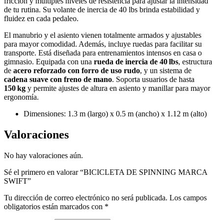
fricción y múltiples niveles de resistencia para ajustar la intensidad
de tu rutina. Su volante de inercia de 40 lbs brinda estabilidad y
fluidez en cada pedaleo.
El manubrio y el asiento vienen totalmente armados y ajustables
para mayor comodidad. Además, incluye ruedas para facilitar su
transporte. Está diseñada para entrenamientos intensos en casa o
gimnasio. Equipada con una
rueda de inercia de 40 lbs
, estructura
de
acero reforzado con forro de uso rudo
, y un sistema de
cadena suave con freno de mano
. Soporta usuarios de hasta
150 kg
y permite ajustes de altura en asiento y manillar para mayor
ergonomía.
Dimensiones: 1.3 m (largo) x 0.5 m (ancho) x 1.12 m (alto)
Valoraciones
No hay valoraciones aún.
Sé el primero en valorar “BICICLETA DE SPINNING MARCA
SWIFT”
Tu dirección de correo electrónico no será publicada.
Los campos
obligatorios están marcados con
*