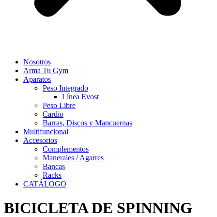
Nosotros
Arma Tu Gym
Aparatos
Peso Integrado
Línea Evost
Peso Libre
Cardio
Barras, Discos y Mancuernas
Multifuncional
Accesorios
Complementos
Manerales / Agarres
Bancas
Racks
CATÁLOGO
BICICLETA DE SPINNING