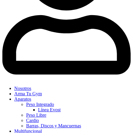
Nosotros
Arma Tu Gym
Aparatos
Peso Integrado
Línea Evost
Peso Libre
Cardio
Barras, Discos y Mancuernas
Multifuncional