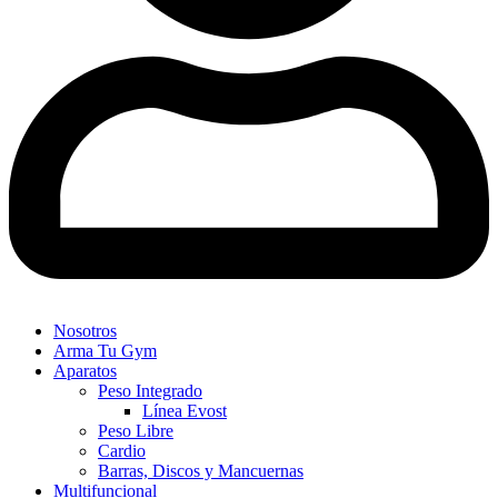
Nosotros
Arma Tu Gym
Aparatos
Peso Integrado
Línea Evost
Peso Libre
Cardio
Barras, Discos y Mancuernas
Multifuncional