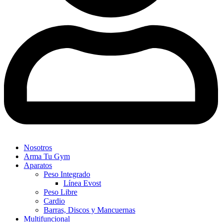
Nosotros
Arma Tu Gym
Aparatos
Peso Integrado
Línea Evost
Peso Libre
Cardio
Barras, Discos y Mancuernas
Multifuncional