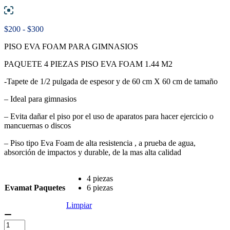
Rango
$
200
-
$
300
de
PISO EVA FOAM PARA GIMNASIOS
precios:
desde
PAQUETE 4 PIEZAS PISO EVA FOAM 1.44 M2
$200
hasta
-Tapete de 1/2 pulgada de espesor y de 60 cm X 60 cm de tamaño
$300
– Ideal para gimnasios
– Evita dañar el piso por el uso de aparatos para hacer ejercicio o
mancuernas o discos
– Piso tipo Eva Foam de alta resistencia , a prueba de agua,
absorción de impactos y durable, de la mas alta calidad
4 piezas
Evamat Paquetes
6 piezas
Limpiar
PAQUETE