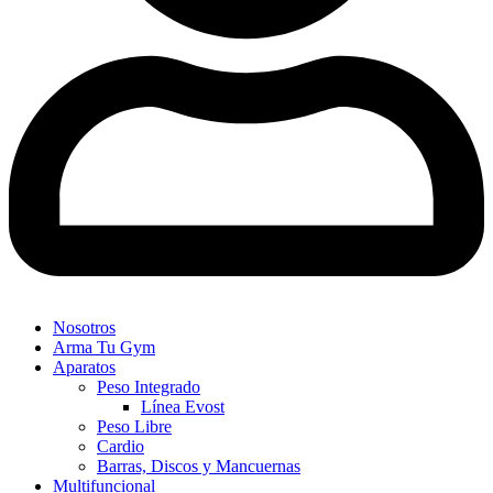
Nosotros
Arma Tu Gym
Aparatos
Peso Integrado
Línea Evost
Peso Libre
Cardio
Barras, Discos y Mancuernas
Multifuncional