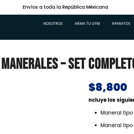
Envíos a toda la República Méxicana
NOSOTROS
ARMA TU GYM
APARATOS
 MANERALES – SET COMPLET
$
8,800
ncluye los sigui
Maneral tip
Maneral tip