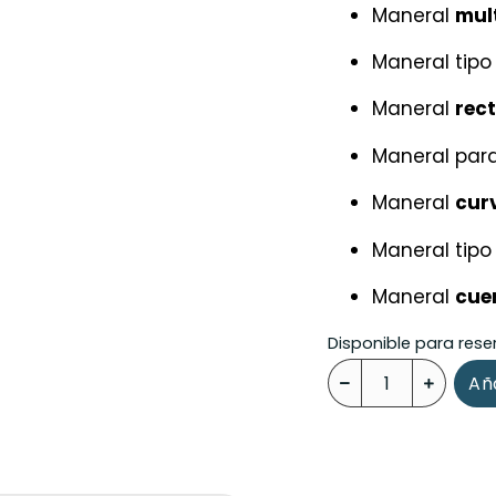
Maneral
mul
Maneral tip
Maneral
rect
Maneral para
Maneral
cur
Maneral tip
Maneral
cue
Disponible para rese
Aña