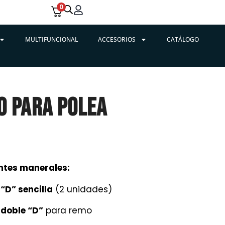
0
MULTIFUNCIONAL
ACCESORIOS
CATÁLOGO
O PARA POLEA
entes manerales:
o
“D” sencilla
(2 unidades)
o
doble “D”
para remo