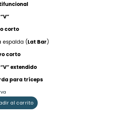
tifuncional
o
“V”
o corto
 espalda (
Lat Bar
)
vo corto
o
“V” extendido
rda para tríceps
rva
dir al carrito